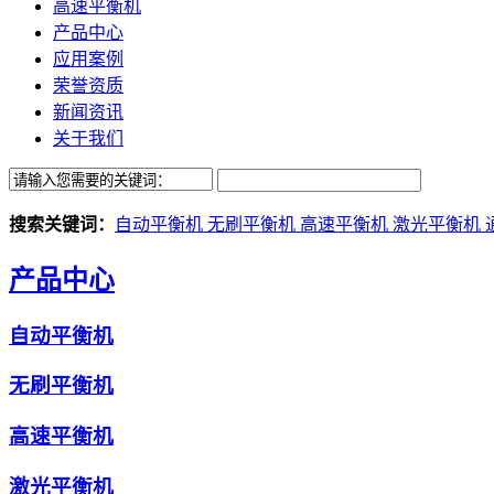
高速平衡机
产品中心
应用案例
荣誉资质
新闻资讯
关于我们
搜索关键词：
自动平衡机
无刷平衡机
高速平衡机
激光平衡机
产品中心
自动平衡机
无刷平衡机
高速平衡机
激光平衡机