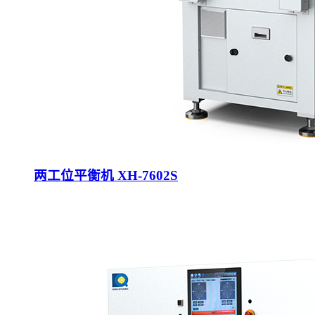
两工位平衡机 XH-7602S