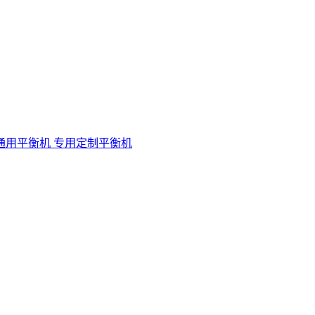
通用平衡机
专用定制平衡机