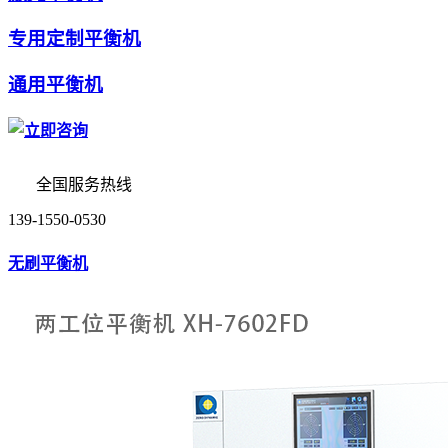
专用定制平衡机
通用平衡机
全国服务热线
139-1550-0530
无刷平衡机